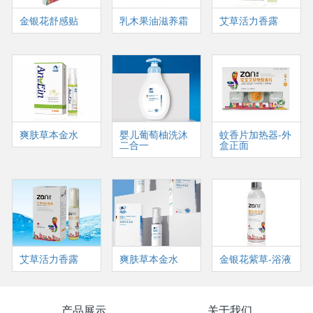
金银花舒感贴
乳木果油滋养霜
艾草活力香露
爽肤草本金水
婴儿葡萄柚洗沐
蚊香片加热器-外
二合一
盒正面
艾草活力香露
爽肤草本金水
金银花紫草-浴液
产品展示
关于我们