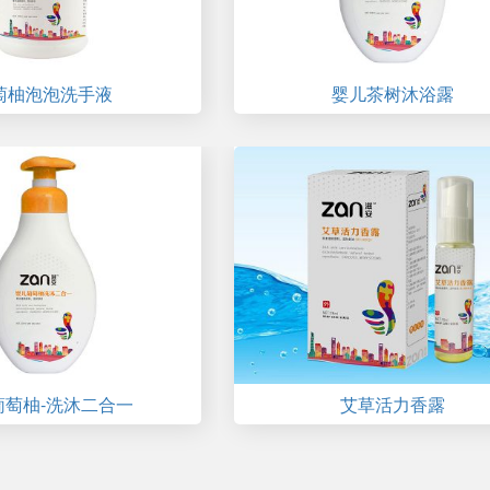
萄柚泡泡洗手液
婴儿茶树沐浴露
葡萄柚-洗沐二合一
艾草活力香露