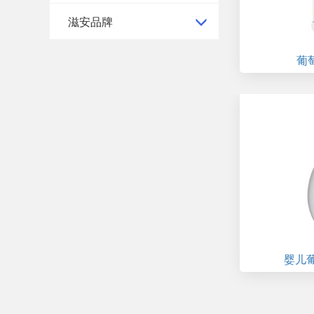
滋安品牌
葡
婴儿