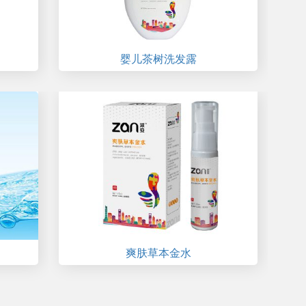
婴儿茶树洗发露
爽肤草本金水