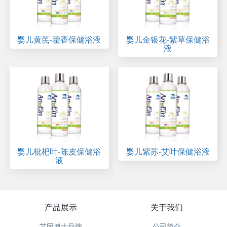
婴儿黄芪-藿香保健浴液
婴儿金银花-紫草保健浴
液
婴儿枇杷叶-陈皮保健浴
婴儿紫苏-艾叶保健浴液
液
产品展示
关于我们
艾因博士品牌
公司简介