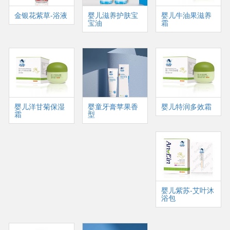
金银花紫草-浴液
婴儿滋养护肤宝
婴儿牛油果滋养
宝油
霜
婴儿洋甘菊保湿
婴童牙膏苹果香
婴儿特润多效霜
霜
型
婴儿紫苏-艾叶沐
浴包