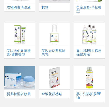
衣物消毒清洗液
棉签
婴童唇膏-草莓香
型
艾因天使婴童牙
艾因天使婴童隔
婴儿枇杷叶-陈皮
膏-甜橙香型
离乳
保健浴液
婴儿特润多效霜
金银花舒感贴
婴儿滋养护肤BB
油